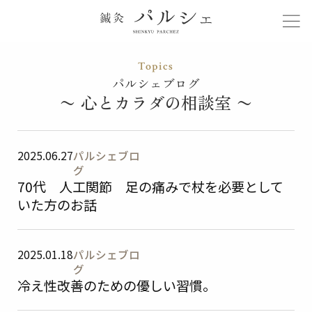
パルシェブログ
〜 心とカラダの相談室 〜
診療時間
WEB予約
アクセス
2025.06.27
パルシェブロ
ホットペッパービューティ
グ
70代 人工関節 足の痛みで杖を必要として
HOME
いた方のお話
電話予約
LINE予約
大切にしていること
お知らせ・ブログ
2025.01.18
パルシェブロ
グ
症状カテゴリ
代表紹介
冷え性改善のための優しい習慣。
鍼灸の効果
お客様の声